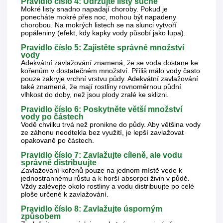
Pravidlo číslo 4: Udržujte listy suché
Mokré listy snadno napadají choroby. Pokud je
ponecháte mokré přes noc, mohou být napadeny
chorobou. Na mokrých listech se na slunci vytvoří
popáleniny (efekt, kdy kapky vody působí jako lupa).
Pravidlo číslo 5: Zajistěte správné množství
vody
Adekvátní zavlažování znamená, že se voda dostane ke
kořenům v dostatečném množství. Příliš málo vody často
pouze zakryje vrchní vrstvu půdy. Adekvátní zavlažování
také znamená, že mají rostliny rovnoměrnou půdní
vlhkost do doby, než jsou plody zralé ke sklizni.
Pravidlo číslo 6: Poskytněte větší množství
vody po částech
Vodě chvilku trvá než pronikne do půdy. Aby většina vody
ze záhonu neodtekla bez využití, je lepší zavlažovat
opakovaně po částech.
Pravidlo číslo 7: Zavlažujte cíleně, ale vodu
správně distribuujte
Zavlažování kořenů pouze na jednom místě vede k
jednostrannému růstu a k horší absorpci živin v půdě.
Vždy zalévejte okolo rostliny a vodu distribuujte po celé
ploše určené k zavlažování.
Pravidlo číslo 8: Zavlažujte úsporným
způsobem