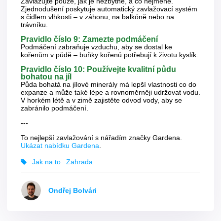
Zavlažujte pouze, jak je nezbytné, a co nejméně.
Zjednodušení poskytuje automatický zavlažovací systém
s čidlem vlhkosti – v záhonu, na balkóně nebo na
trávníku.
Pravidlo číslo 9: Zamezte podmáčení
Podmáčení zabraňuje vzduchu, aby se dostal ke
kořenům v půdě – buňky kořenů potřebují k životu kyslík.
Pravidlo číslo 10: Používejte kvalitní půdu
bohatou na jíl
Půda bohatá na jílové minerály má lepší vlastnosti co do
expanze a může také lépe a rovnoměrněji udržovat vodu.
V horkém létě a v zimě zajistěte odvod vody, aby se
zabránilo podmáčení.
---
To nejlepší zavlažování s nářadím značky Gardena.
Ukázat nabídku Gardena
.
Jak na to
Zahrada
Ondřej Bolvári