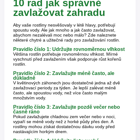
10 rad jak správně
zavlažovat zahradu
Aby vaše rostliny nesvěšovaly v létě hlavy, potřebují
spoustu vody. Ale jak mnoho a jak často zavlažovat,
abychom nezalévali moc nebo málo? Zde naleznete
některé chytré a užitečné rady pro zavlažování rostlin.
Pravidlo číslo 1: Udržujte rovnoměrnou vlhkost
Většina rostlin potřebuje rovnoměrnou vlhkost. Mírné
vyschnutí před zavlažením však podporuje růst kořenů
rostlin.
Pravidlo číslo 2: Zavlažujte méně často, ale
důkladně
V květinových záhonech jsou dostatečné jedna až dvě
zavlažovací periody za týden. Je lepší zalévat méně
často, ale spoustou vody, než více často malým
množstvím vody.
Pravidlo číslo 3: Zavlažujte pozdě večer nebo
časně ráno
Pokud zavlažujete chladnou zem večer nebo v noci,
vypaří se méně vody než z horké půdy přes den. A
rostliny mohou získat dostatečnou dávku vody před
nastávajícím horkým dnem.