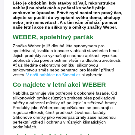
Léto je obdobím, kdy stavby ožívají, rekonstrukce
nabírají na obrátkách a počasí konečně přeje
venkovním úpravám. Právě nyní nastal ten pravý čas,
abyste se pustili do vylepšení svého domu, chalupy
nebo jiné nemovitosti. A s tím vám přichází pomoci
naše letní akce na silikony a omítky značky Weber.
WEBER, spolehlivý parťák
Značka Weber je již dlouhá léta synonymem pro
spolehlivost, kvalitu a inovace v oblasti stavebních hmot.
Jejich produkty se vyznačují snadnou aplikací, vysokou
odolností vůči povětrnostním vlivům a dlouhou životností.
Ať už hledáte dekorativní omítku, silikonovou
tenkovrstvou směs nebo penetraci pro ideální přilnutí
vrstev.
V naší nabídce na Stavmi.cz
si vyberete.
Co najdete v letní akci WEBER
Nabídka zahrnuje vše potřebné k dokonalé fasádě. Od
silikonových omítek různých zrnitostí přes podkladové
nátěry a adhezní můstky až po lepicí a stěrkové hmoty.
Produkty jako Weberpas aquaBalance se postarají o
regulaci vlhkosti, čímž prodlouží životnost fasády.
Silikonové omítky jako weberpas zrnitý zase nabídnou
perfektní vzhled i ochranu v různých klimatických
podmínkách.