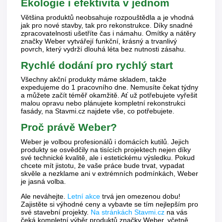
Ekologie i efektivita v jednom
Většina produktů neobsahuje rozpouštědla a je vhodná
jak pro nové stavby, tak pro rekonstrukce. Díky snadné
zpracovatelnosti ušetříte čas i námahu. Omítky a nátěry
značky Weber vytvářejí funkční, krásný a trvanlivý
povrch, který vydrží dlouhá léta bez nutnosti zásahu.
Rychlé dodání pro rychlý start
Všechny akční produkty máme skladem, takže
expedujeme do 1 pracovního dne. Nemusíte čekat týdny
a můžete začít téměř okamžitě. Ať už potřebujete vyřešit
malou opravu nebo plánujete kompletní rekonstrukci
fasády, na Stavmi.cz najdete vše, co potřebujete.
Proč právě Weber?
Weber je volbou profesionálů i domácích kutilů. Jejich
produkty se osvědčily na tisících projektech nejen díky
své technické kvalitě, ale i estetickému výsledku. Pokud
chcete mít jistotu, že vaše práce bude trvat, vypadat
skvěle a nezklame ani v extrémních podmínkách, Weber
je jasná volba.
Ale neváhejte.
Letní akce
trvá jen omezenou dobu!
Zajistěte si výhodné ceny a vybavte se tím nejlepším pro
své stavební projekty.
Na stránkách Stavmi.cz
na vás
čeká kompletní výběr produktů značky Weber, včetně