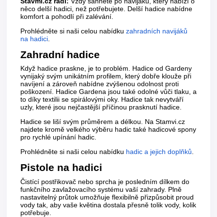
Stavmi.cz radí:
Vždy sáhněte po navijáku, který nabízí o
něco delší hadici, než potřebujete. Delší hadice nabídne
komfort a pohodlí při zalévání.
Prohlédněte si naši celou nabídku
zahradních navijáků
na hadici
.
Zahradní hadice
Když hadice praskne, je to problém. Hadice od Gardeny
vynijaký svým unikátním profilem, který dobře klouže při
navíjení a zároveň nabídne zvýšenou odolnost proti
poškození. Hadice Gardena jsou také odolné vůči tlaku, a
to díky textilii se spirálovými oky. Hadice tak nevytváří
uzly, které jsou nejčastější příčinou prasknutí hadice.
Hadice se liší svým průměrem a délkou. Na Stamvi.cz
najdete kromě velkého výběru hadic také hadicové spony
pro rychlé upínání hadic.
Prohlédněte si naši celou nabídku
hadic a jejich doplňků
.
Pistole na hadici
Čistící postřikovač nebo sprcha je posledním dílkem do
funkčního zavlažovacího systému vaší zahrady. Plně
nastavitelný průtok umožňuje flexibilně přizpůsobit proud
vody tak, aby vaše květina dostala přesně tolik vody, kolik
potřebuje.