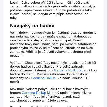
Letní měsíce sebou přináší i významnější péči o vaši
zahradu. Aby vám zahrádka jen kvetla a dělala radost, je
potřeba ji opakovaně zalévat. K tomu potřebujete také
kvalitní nářadí, se kterým vám půjde zavlažování od
ruky.
Navijáky na hadici
Velmi dobrým pomocníkem je nástěnný box, ve kterém je
navinuta hadice. Tu pak můžete snadno natáhnout po
celé zahradě a stejně tak i navinout zpět. Dnešní
nástěnné boxy navíjí hadici sami po mírném zatáhnutí do
protipohybu, takže vy se můžete soustředit jen na svou
zahrádku. Většina je zároveň vybavena ochranu před
mrazem.
Vybírat můžete z celé řady nástěnných boxů, které se liší
délkou hadice i další výbavou. Pro velké zahrady
doporučujeme nástěnný box
Gardena RollUp XL
s délkou
hadice 35 metrů. Menším zahradám dobře poslouží
nástěnný box
Gardena RollUp S
s hadicí dlouhou 15
metrů.
Maximální volnost pohybu ale zaručí box s kovovým
hrotem
Gardena RollUp M
, který umístíte kamkoliv na
zahradu. Není třeba jej přivrtávat na zeď, stačí
zapíchnout do země a můžete zalévat.